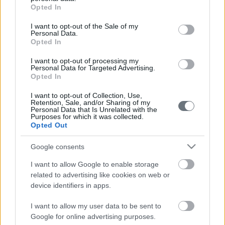
grant or deny consent to Google and its third-party tags to
Opted In
επιστημονικά περιοδικά ακολουθώντας πιστά τις
use your data for below specified purposes in below Google
στοχευμένες οδηγίες που αφορούν τους συγγραφείς
consent section.
I want to opt-out of the Sale of my
Personal Data.
Τη σύνταξη κειμένων που προορίζονται να υποβληθούν σε
Opted In
επιστημονικά περιοδικά στην αγγλική γλώσσα
Τη δόμηση ακαδημαϊκών εργασιών σε μορφή IMRAD
I want to opt-out of processing my
Personal Data for Targeted Advertising.
Τη σύνταξη αποτελεσματικών τίτλων, επικεφαλίδων και
Opted In
ιστορικού
Τη διαφοροποίηση μεταξύ Περίληψης, Εισαγωγής, Κυρίως
I want to opt-out of Collection, Use,
Retention, Sale, and/or Sharing of my
Θέματος και Συμπερασμάτων
Personal Data that Is Unrelated with the
Purposes for which it was collected.
Τη διεξαγωγή βιβλιογραφικής έρευνας και τρόπο
Opted Out
παράθεσης βιβλιογραφικών αναφορών
Την υποβολή στο επιστημονικό περιοδικό
Google consents
I want to allow Google to enable storage
related to advertising like cookies on web or
Σε ποιους απευθύνεται;
device identifiers in apps.
Απόφοιτους μαθητές
I want to allow my user data to be sent to
Νέους ερευνητές
Google for online advertising purposes.