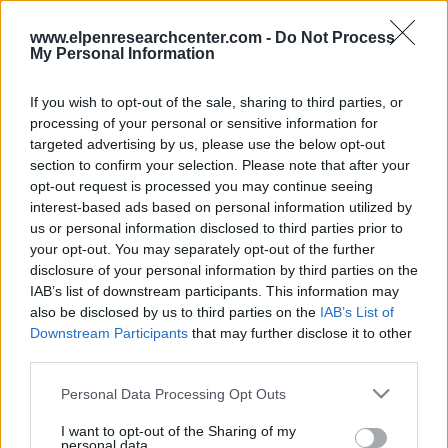
www.elpenresearchcenter.com -
Do Not Process
My Personal Information
If you wish to opt-out of the sale, sharing to third parties, or
processing of your personal or sensitive information for
targeted advertising by us, please use the below opt-out
section to confirm your selection. Please note that after your
opt-out request is processed you may continue seeing
Δείτε το Webinar
interest-based ads based on personal information utilized by
us or personal information disclosed to third parties prior to
your opt-out. You may separately opt-out of the further
Το παρόν ΔΩΡΕΑΝ διαδικτυακό σεμινάριο θα βοηθήσει τους
disclosure of your personal information by third parties on the
IAB’s list of downstream participants. This information may
συμμετέχοντες να βελτιώσουν την κατανόησή τους σχετικά με τα
also be disclosed by us to third parties on the
IAB’s List of
ηθικά ζητήματα που σχετίζονται με την έρευνα και τις
Downstream Participants
that may further disclose it to other
δημοσιεύσεις.
third parties.
Αφού ολοκληρώσετε αυτό το διαδικτυακό σεμινάριο θα έχετε
Please note that this website/app uses one or more Google
Personal Data Processing Opt Outs
εμπλουτίσει τις γνώσεις σας σχετικά με τα παρακάτω::
services and may gather and store information including but
not limited to your visit or usage behaviour. You may click to
I want to opt-out of the Sharing of my
Την αποφυγή απόρριψης της δημοσίευσής σας από
personal data.